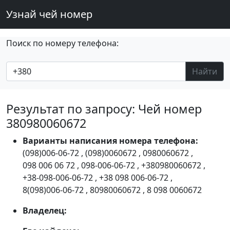
Узнай чей номер
Поиск по номеру телефона:
Найти
Результат по запросу: Чей номер
380980060672
Варианты написания номера телефона:
(098)006-06-72
,
(098)0060672
,
0980060672
,
098 006 06 72
,
098-006-06-72
,
+380980060672
,
+38-098-006-06-72
,
+38 098 006-06-72
,
8(098)006-06-72
,
80980060672
,
8 098 0060672
Владелец: