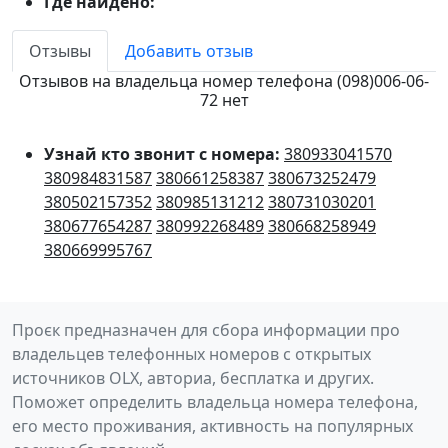
Где найдено:
Отзывы
Добавить отзыв
Отзывов на владельца номер телефона (098)006-06-
72 нет
Узнай кто звонит с номера:
380933041570
380984831587
380661258387
380673252479
380502157352
380985131212
380731030201
380677654287
380992268489
380668258949
380669995767
Проєк предназначен для сбора информации про
владельцев телефонных номеров с открытых
источников OLX, авториа, бесплатка и других.
Поможет определить владельца номера телефона,
его место проживания, активность на популярных