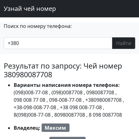
Узнай чей номер
Поиск по номеру телефона:
Найти
Результат по запросу: Чей номер
380980087708
Варианты написания номера телефона:
(098)008-77-08
,
(098)0087708
,
0980087708
,
098 008 77 08
,
098-008-77-08
,
+380980087708
,
+38-098-008-77-08
,
+38 098 008-77-08
,
8(098)008-77-08
,
80980087708
,
8 098 0087708
Владелец:
Максим