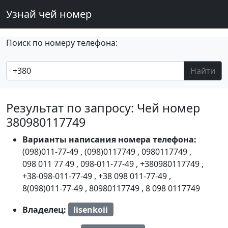
Узнай чей номер
Поиск по номеру телефона:
Найти
Результат по запросу: Чей номер
380980117749
Варианты написания номера телефона:
(098)011-77-49
,
(098)0117749
,
0980117749
,
098 011 77 49
,
098-011-77-49
,
+380980117749
,
+38-098-011-77-49
,
+38 098 011-77-49
,
8(098)011-77-49
,
80980117749
,
8 098 0117749
Владелец:
lisenkoii