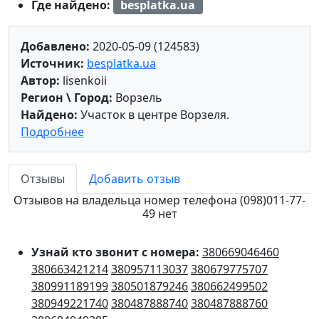
Где найдено:
besplatka.ua
Добавлено:
2020-05-09 (124583)
Источник:
besplatka.ua
Автор:
lisenkoii
Регион \ Город:
Ворзель
Найдено:
Участок в центре Ворзеля.
Подробнее
Отзывы
Добавить отзыв
Отзывов на владельца номер телефона (098)011-77-
49 нет
Узнай кто звонит с номера:
380669046460
380663421214
380957113037
380679775707
380991189199
380501879246
380662499502
380949221740
380487888740
380487888760