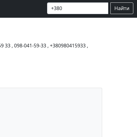
Найти
59 33
,
098-041-59-33
,
+380980415933
,