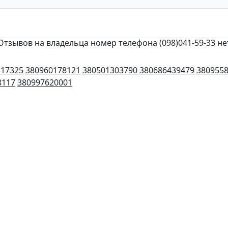
Отзывов на владельца номер телефона (098)041-59-33 не
317325
380960178121
380501303790
380686439479
380955
8117
380997620001