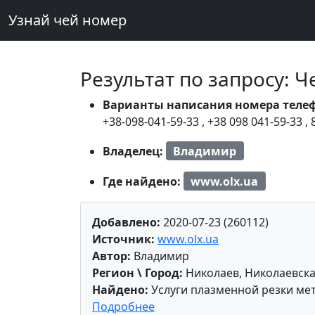
Узнай чей номер
Результат по запросу: 
Варианты написания номера теле
+38-098-041-59-33
,
+38 098 041-59-33
,
Владелец:
Владимир
Где найдено:
www.olx.ua
Добавлено:
2020-07-23 (260112)
Источник:
www.olx.ua
Автор:
Владимир
Регион \ Город:
Николаев, Николаевска
Найдено:
Услуги плазменной резки ме
Подробнее