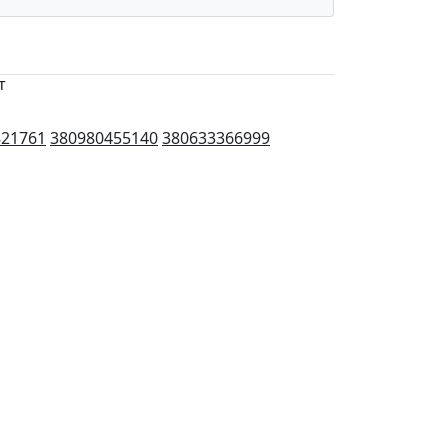
т
821761
380980455140
380633366999