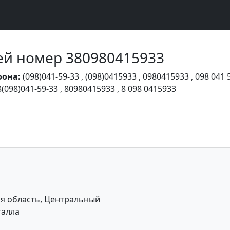
Чей номер 380980415933
фона:
(098)041-59-33
,
(098)0415933
,
0980415933
,
098 041 
8(098)041-59-33
,
80980415933
,
8 098 0415933
я область, Центральный
талла