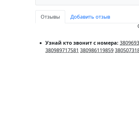
Отзывы
Добавить отзыв
Узнай кто звонит с номера:
380969
380989717581
380986119859
38050731