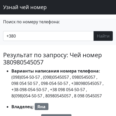
Узнай чей номер
Поиск по номеру телефона:
Найти
Результат по запросу: Чей номер
380980545057
Варианты написания номера телефона:
(098)054-50-57
,
(098)0545057
,
0980545057
,
098 054 50 57
,
098-054-50-57
,
+380980545057
,
+38-098-054-50-57
,
+38 098 054-50-57
,
8(098)054-50-57
,
80980545057
,
8 098 0545057
Владелец:
Яна