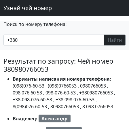
Узнай чей номер
Поиск по номеру телефона:
Найти
Результат по запросу: Чей номер
380980766053
Варианты написания номера телефона:
(098)076-60-53
,
(098)0766053
,
0980766053
,
098 076 60 53
,
098-076-60-53
,
+380980766053
,
+38-098-076-60-53
,
+38 098 076-60-53
,
8(098)076-60-53
,
80980766053
,
8 098 0766053
Владелец:
Александр