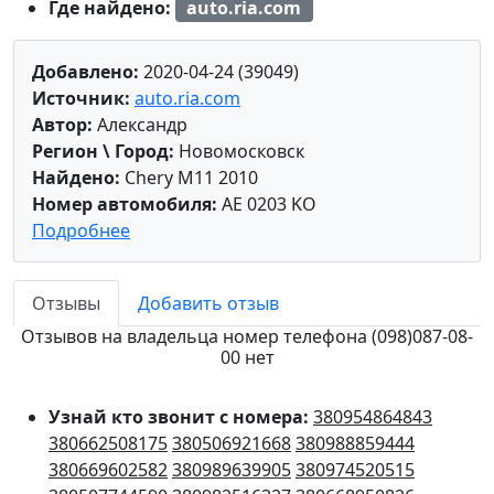
Где найдено:
auto.ria.com
Добавлено:
2020-04-24 (39049)
Источник:
auto.ria.com
Автор:
Александр
Регион \ Город:
Новомосковск
Найдено:
Chery M11 2010
Номер автомобиля:
AE 0203 KO
Подробнее
Отзывы
Добавить отзыв
Отзывов на владельца номер телефона (098)087-08-
00 нет
Узнай кто звонит с номера:
380954864843
380662508175
380506921668
380988859444
380669602582
380989639905
380974520515