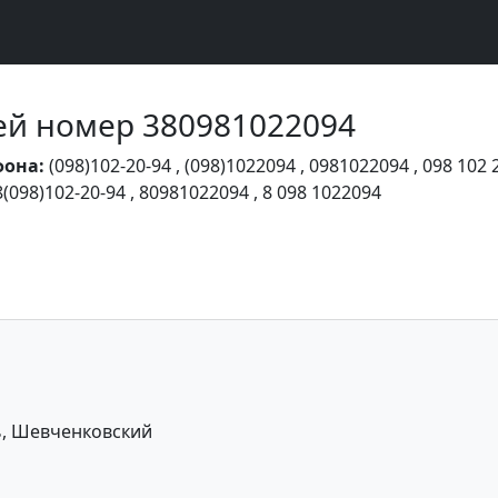
Чей номер 380981022094
фона:
(098)102-20-94
,
(098)1022094
,
0981022094
,
098 102 
8(098)102-20-94
,
80981022094
,
8 098 1022094
ь, Шевченковский