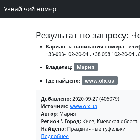
Узнай чей номер
Результат по запросу: 
Варианты написания номера теле
+38-098-102-20-94
,
+38 098 102-20-94
,
Владелец:
Мария
Где найдено:
www.olx.ua
Добавлено:
2020-09-27 (406079)
Источник:
www.olx.ua
Автор:
Мария
Регион \ Город:
Киев, Киевская област
Найдено:
Праздничные туфельки
Подробнее