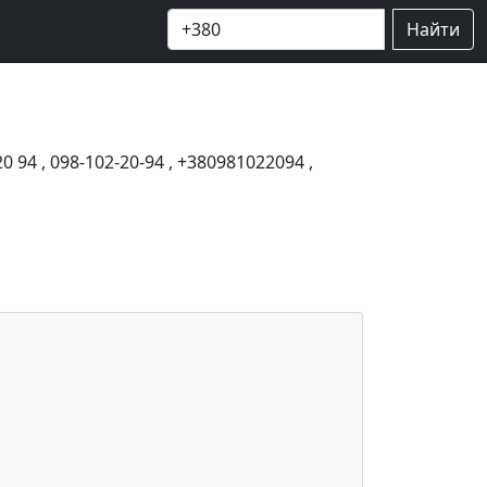
Найти
20 94
,
098-102-20-94
,
+380981022094
,