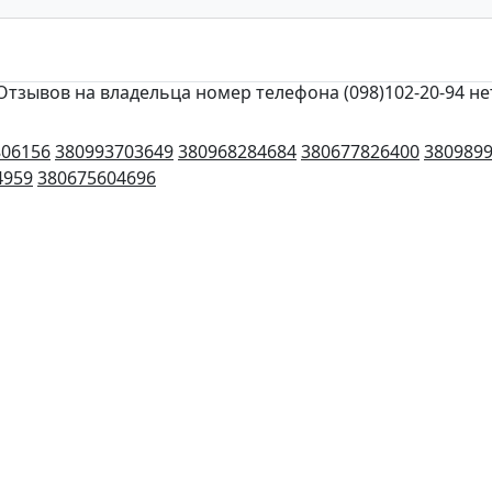
Отзывов на владельца номер телефона (098)102-20-94 не
806156
380993703649
380968284684
380677826400
380989
4959
380675604696