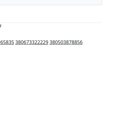
т
965835
380673322229
380503878856