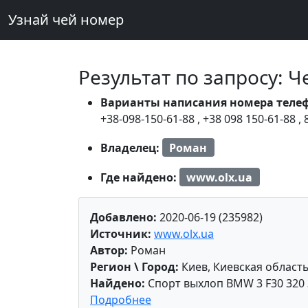
Узнай чей номер
Результат по запросу: 
Варианты написания номера теле
+38-098-150-61-88
,
+38 098 150-61-88
,
Владелец:
Роман
Где найдено:
www.olx.ua
Добавлено:
2020-06-19 (235982)
Источник:
www.olx.ua
Автор:
Роман
Регион \ Город:
Киев, Киевская област
Найдено:
Спорт выхлоп BMW 3 F30 320 
Подробнее