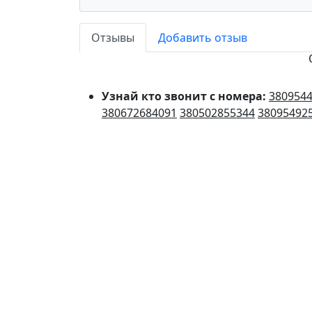
Отзывы
Добавить отзыв
Узнай кто звонит с номера:
380954
380672684091
380502855344
38095492