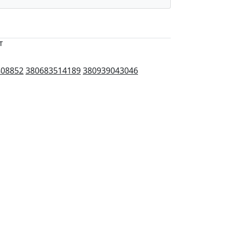
т
808852
380683514189
380939043046