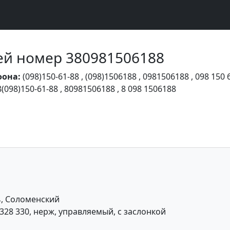
Чей номер 380981506188
фона:
(098)150-61-88
,
(098)1506188
,
0981506188
,
098 150 
8(098)150-61-88
,
80981506188
,
8 098 1506188
ь, Соломенский
328 330, нерж, управляемый, с заслонкой