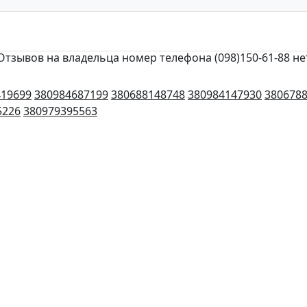
Отзывов на владельца номер телефона (098)150-61-88 не
419699
380984687199
380688148748
380984147930
380678
5226
380979395563