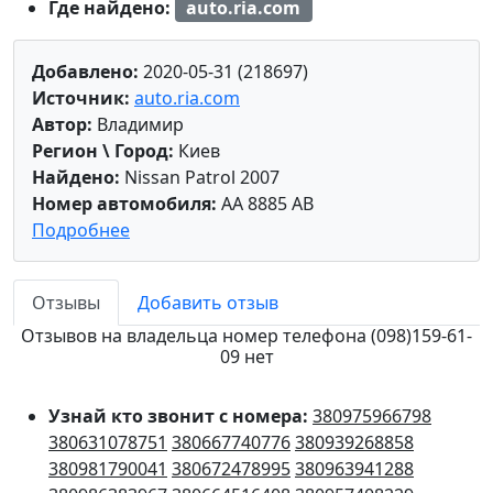
Где найдено:
auto.ria.com
Добавлено:
2020-05-31 (218697)
Источник:
auto.ria.com
Автор:
Владимир
Регион \ Город:
Киев
Найдено:
Nissan Patrol 2007
Номер автомобиля:
AA 8885 AB
Подробнее
Отзывы
Добавить отзыв
Отзывов на владельца номер телефона (098)159-61-
09 нет
Узнай кто звонит с номера:
380975966798
380631078751
380667740776
380939268858
380981790041
380672478995
380963941288