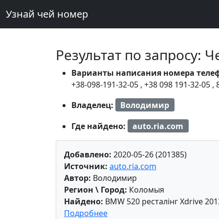
Узнай чей номер
Результат по запросу: 
Варианты написания номера теле
+38-098-191-32-05
,
+38 098 191-32-05
,
Владелец:
Володимир
Где найдено:
auto.ria.com
Добавлено:
2020-05-26 (201385)
Источник:
auto.ria.com
Автор:
Володимир
Регион \ Город:
Коломыя
Найдено:
BMW 520 ресталінг Xdrive 201
Подробнее