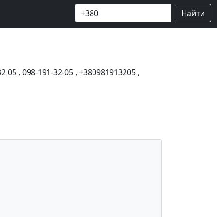
Найти
32 05
,
098-191-32-05
,
+380981913205
,