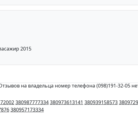
 пасажир 2015
Отзывов на владельца номер телефона (098)191-32-05 не
572002
380987777334
380973613141
380939158573
380972
7876
380957173334