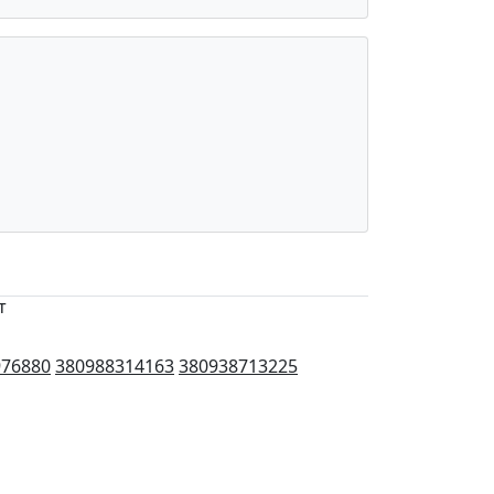
т
976880
380988314163
380938713225