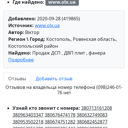
Где найдено:
www.olx.ua
Добавлено:
2020-09-28 (419865)
Источник:
www.olx.ua
Автор:
Віктор
Регион \ Город:
Костополь, Ровенская область,
Костопольский район
Найдено:
Продаж ДСП , ДВП плит , фанера
Подробнее
Отзывы
Добавить отзыв
Отзывов на владельца номер телефона (098)246-01-
76 нет
Узнай кто звонит с номера:
380713161208
380963403347
380676474178
380632749083
380953502218
380674751282
380682452877