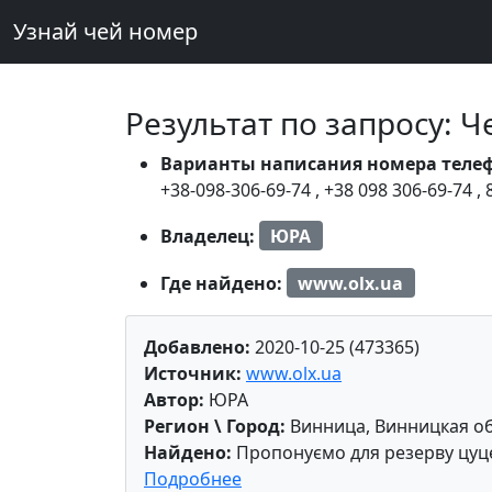
Узнай чей номер
Результат по запросу: 
Варианты написания номера теле
+38-098-306-69-74
,
+38 098 306-69-74
,
Владелец:
ЮРА
Где найдено:
www.olx.ua
Добавлено:
2020-10-25 (473365)
Источник:
www.olx.ua
Автор:
ЮРА
Регион \ Город:
Винница, Винницкая об
Найдено:
Пропонуємо для резерву цуцен
Подробнее