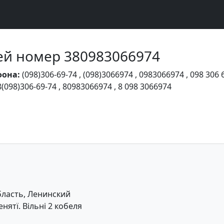
Чей номер 380983066974
фона:
(098)306-69-74
,
(098)3066974
,
0983066974
,
098 306 
8(098)306-69-74
,
80983066974
,
8 098 3066974
ласть, Ленинский
ятї. Вільні 2 кобеля