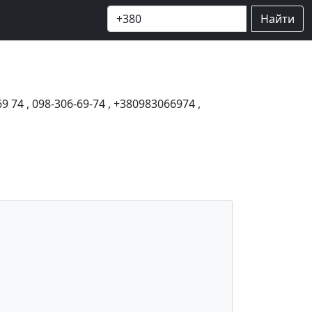
Найти
69 74
,
098-306-69-74
,
+380983066974
,