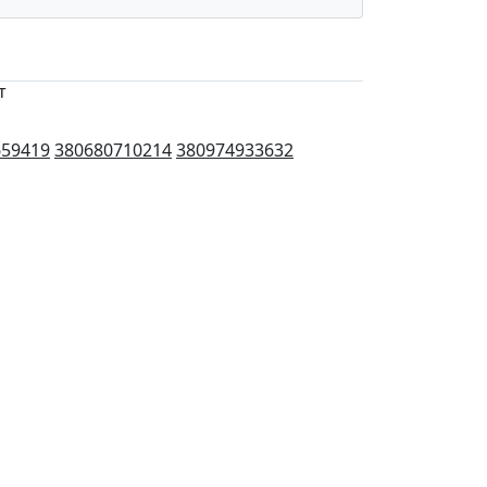
т
659419
380680710214
380974933632