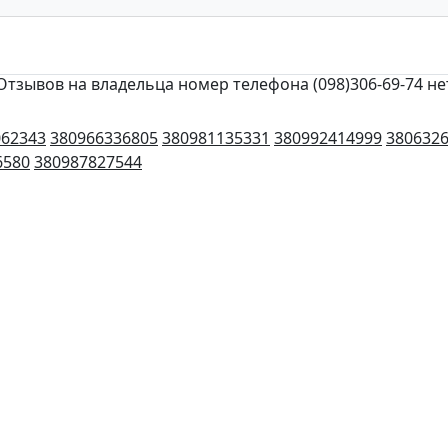
Отзывов на владельца номер телефона (098)306-69-74 не
062343
380966336805
380981135331
380992414999
380632
6580
380987827544