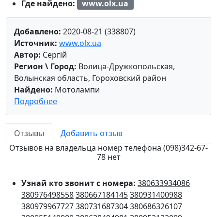
Где найдено:
www.olx.ua
Добавлено:
2020-08-21 (338807)
Источник:
www.olx.ua
Автор:
Сергій
Регион \ Город:
Волица-Дружкопольская,
Волынская область, Гороховский район
Найдено:
Мотолампи
Подробнее
Отзывы
Добавить отзыв
Отзывов на владельца номер телефона (098)342-67-
78 нет
Узнай кто звонит с номера:
380633934086
380976498558
380667184145
380931400988
380979967727
380731687304
380686326107