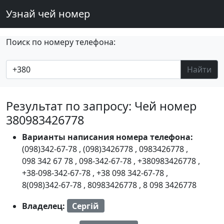
Узнай чей номер
Поиск по номеру телефона:
Найти
Результат по запросу: Чей номер
380983426778
Варианты написания номера телефона:
(098)342-67-78
,
(098)3426778
,
0983426778
,
098 342 67 78
,
098-342-67-78
,
+380983426778
,
+38-098-342-67-78
,
+38 098 342-67-78
,
8(098)342-67-78
,
80983426778
,
8 098 3426778
Владелец:
Сергій