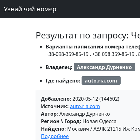
Узнай чей номер
Результат по запросу: 
Варианты написания номера теле
+38-098-359-85-19
,
+38 098 359-85-19
,
Владелец:
Александр Дурненко
Где найдено:
auto.ria.com
Добавлено:
2020-05-12 (144602)
Источник:
auto.ria.com
Автор:
Александр Дурненко
Регион \ Город:
Новая Одесса
Найдено:
Москвич / АЗЛК 21215 Иж Ко
Подробнее