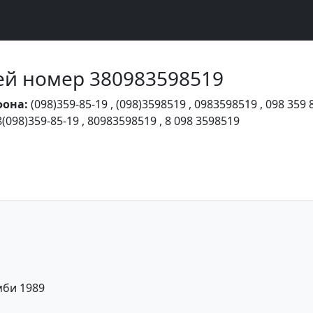
Чей номер 380983598519
фона:
(098)359-85-19
,
(098)3598519
,
0983598519
,
098 359 
8(098)359-85-19
,
80983598519
,
8 098 3598519
мби 1989