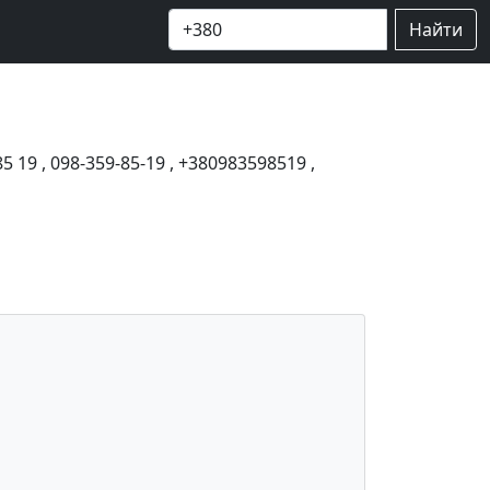
Найти
85 19
,
098-359-85-19
,
+380983598519
,