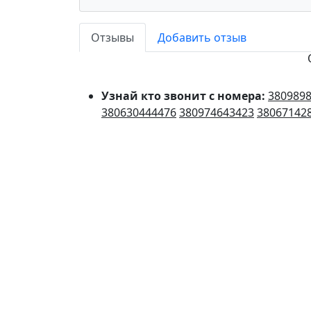
Отзывы
Добавить отзыв
Узнай кто звонит с номера:
380989
380630444476
380974643423
38067142