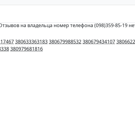
Отзывов на владельца номер телефона (098)359-85-19 не
817467
380633363183
380679988532
380679434107
380662
8338
380979681816