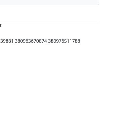
т
239881
380963670874
380976511788