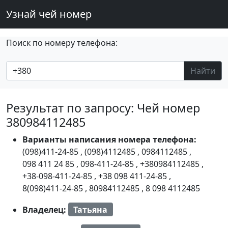
Узнай чей номер
Поиск по номеру телефона:
Найти
Результат по запросу: Чей номер
380984112485
Варианты написания номера телефона:
(098)411-24-85
,
(098)4112485
,
0984112485
,
098 411 24 85
,
098-411-24-85
,
+380984112485
,
+38-098-411-24-85
,
+38 098 411-24-85
,
8(098)411-24-85
,
80984112485
,
8 098 4112485
Владелец:
Татьяна