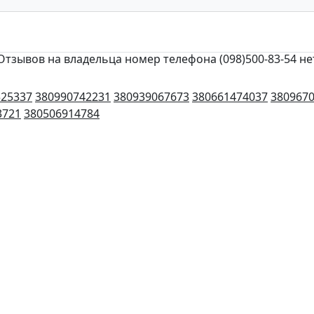
Отзывов на владельца номер телефона (098)500-83-54 не
525337
380990742231
380939067673
380661474037
380967
3721
380506914784