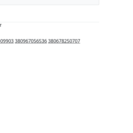
т
009903
380967056536
380678250707