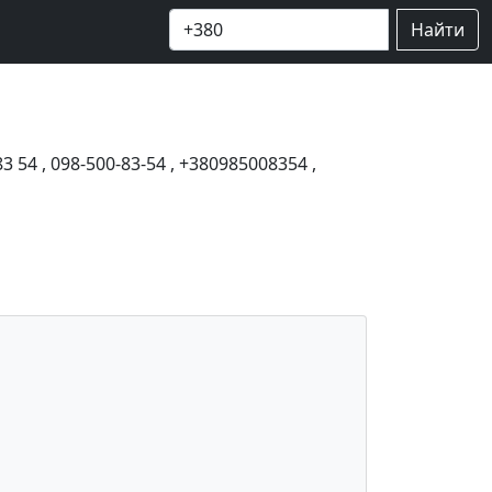
Найти
83 54
,
098-500-83-54
,
+380985008354
,