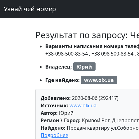
Узнай чей номер
Результат по запросу: 
Варианты написания номера теле
+38-098-500-83-54
,
+38 098 500-83-54
,
Владелец:
Юрий
Где найдено:
www.olx.ua
Добавлено:
2020-08-06 (292417)
Источник:
www.olx.ua
Автор:
Юрий
Регион \ Город:
Кривой Рог, Днепропет
Найдено:
Продам квартиру ул.Соборнос
Подробнее