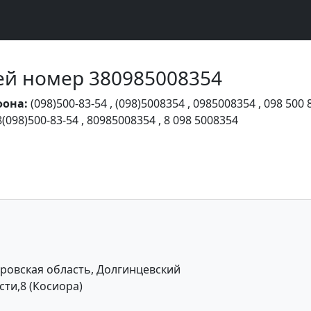
Чей номер 380985008354
фона:
(098)500-83-54
,
(098)5008354
,
0985008354
,
098 500 
8(098)500-83-54
,
80985008354
,
8 098 5008354
ровская область, Долгинцевский
ти,8 (Косиора)