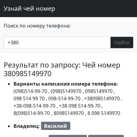
Узнай чей номер
Поиск по номеру телефона:
Найти
Результат по запросу: Чей номер
380985149970
Варианты написания номера телефона:
(098)514-99-70
,
(098)5149970
,
0985149970
,
098 514 99 70
,
098-514-99-70
,
+380985149970
,
+38-098-514-99-70
,
+38 098 514-99-70
,
8(098)514-99-70
,
80985149970
,
8 098 5149970
Владелец:
Василий