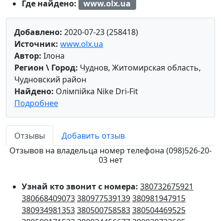
Где найдено:
www.olx.ua
Добавлено:
2020-07-23 (258418)
Источник:
www.olx.ua
Автор:
Ілона
Регион \ Город:
Чуднов, Житомирская область,
Чудновский район
Найдено:
Олімпійка Nike Dri-Fit
Подробнее
Отзывы
Добавить отзыв
Отзывов на владельца номер телефона (098)526-20-
03 нет
Узнай кто звонит с номера:
380732675921
380668409073
380977539139
380981947915
380934981353
380500758583
380504469525