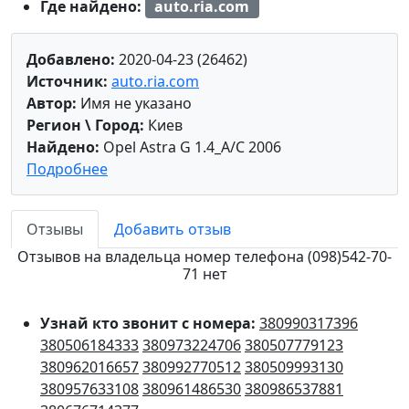
Где найдено:
auto.ria.com
Добавлено:
2020-04-23 (26462)
Источник:
auto.ria.com
Автор:
Имя не указано
Регион \ Город:
Киев
Найдено:
Opel Astra G 1.4_A/C 2006
Подробнее
Отзывы
Добавить отзыв
Отзывов на владельца номер телефона (098)542-70-
71 нет
Узнай кто звонит с номера:
380990317396
380506184333
380973224706
380507779123
380962016657
380992770512
380509993130
380957633108
380961486530
380986537881