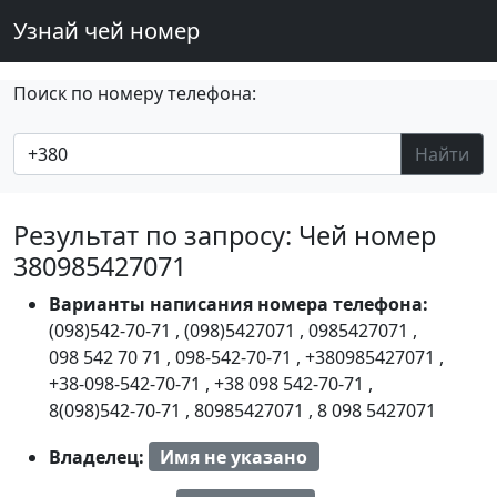
Узнай чей номер
Поиск по номеру телефона:
Найти
Результат по запросу: Чей номер
380985427071
Варианты написания номера телефона:
(098)542-70-71
,
(098)5427071
,
0985427071
,
098 542 70 71
,
098-542-70-71
,
+380985427071
,
+38-098-542-70-71
,
+38 098 542-70-71
,
8(098)542-70-71
,
80985427071
,
8 098 5427071
Владелец:
Имя не указано