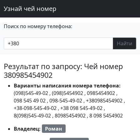
Узнай чей номер
Поиск по номеру телефона:
Найти
Результат по запросу: Чей номер
380985454902
Варианты написания номера телефона:
(098)545-49-02
,
(098)5454902
,
0985454902
,
098 545 49 02
,
098-545-49-02
,
+380985454902
,
+38-098-545-49-02
,
+38 098 545-49-02
,
8(098)545-49-02
,
80985454902
,
8 098 5454902
Владелец:
Роман