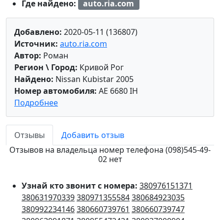
Где найдено:
auto.ria.com
Добавлено:
2020-05-11 (136807)
Источник:
auto.ria.com
Автор:
Роман
Регион \ Город:
Кривой Рог
Найдено:
Nissan Kubistar 2005
Номер автомобиля:
AE 6680 IH
Подробнее
Отзывы
Добавить отзыв
Отзывов на владельца номер телефона (098)545-49-
02 нет
Узнай кто звонит с номера:
380976151371
380631970339
380971355584
380684923035
380992234146
380660739761
380660739747