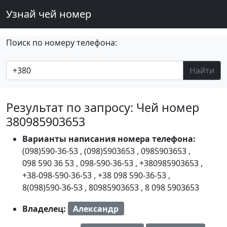
Узнай чей номер
Поиск по номеру телефона:
Найти
Результат по запросу: Чей номер
380985903653
Варианты написания номера телефона:
(098)590-36-53
,
(098)5903653
,
0985903653
,
098 590 36 53
,
098-590-36-53
,
+380985903653
,
+38-098-590-36-53
,
+38 098 590-36-53
,
8(098)590-36-53
,
80985903653
,
8 098 5903653
Владелец:
Александр