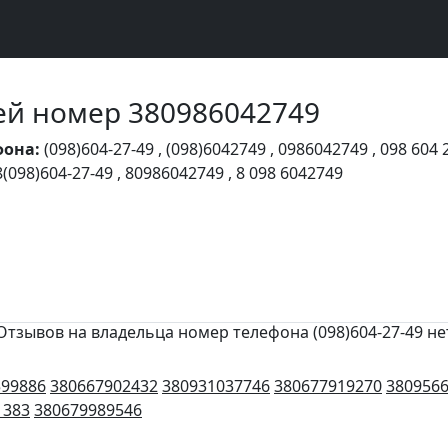
Чей номер 380986042749
фона:
(098)604-27-49
,
(098)6042749
,
0986042749
,
098 604 
8(098)604-27-49
,
80986042749
,
8 098 6042749
Отзывов на владельца номер телефона (098)604-27-49 не
599886
380667902432
380931037746
380677919270
380956
1383
380679989546