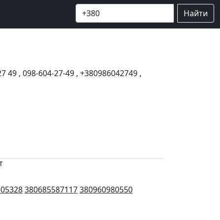
Найти
27 49
,
098-604-27-49
,
+380986042749
,
т
605328
380685587117
380960980550