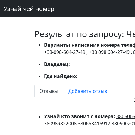
Узнай чей номер
Результат по запросу: 
Варианты написания номера теле
+38-098-604-27-49
,
+38 098 604-27-49
,
Владелец:
Где найдено:
Отзывы
Добавить отзыв
Узнай кто звонит с номера:
380506
380989822008
380663416917
38050020