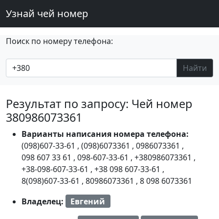
Узнай чей номер
Поиск по номеру телефона:
Найти
Результат по запросу: Чей номер
380986073361
Варианты написания номера телефона:
(098)607-33-61
,
(098)6073361
,
0986073361
,
098 607 33 61
,
098-607-33-61
,
+380986073361
,
+38-098-607-33-61
,
+38 098 607-33-61
,
8(098)607-33-61
,
80986073361
,
8 098 6073361
Владелец:
Евгений