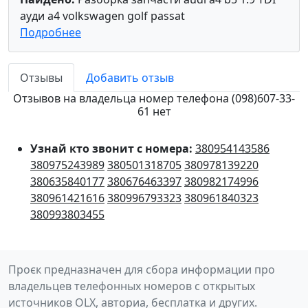
ауди а4 volkswagen golf passat
Подробнее
Отзывы
Добавить отзыв
Отзывов на владельца номер телефона (098)607-33-
61 нет
Узнай кто звонит с номера:
380954143586
380975243989
380501318705
380978139220
380635840177
380676463397
380982174996
380961421616
380996793323
380961840323
380993803455
Проєк предназначен для сбора информации про
владельцев телефонных номеров с открытых
источников OLX, авториа, бесплатка и других.