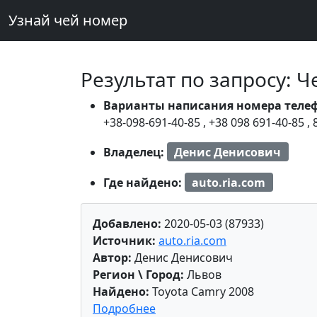
Узнай чей номер
Результат по запросу: 
Варианты написания номера теле
+38-098-691-40-85
,
+38 098 691-40-85
,
Владелец:
Денис Денисович
Где найдено:
auto.ria.com
Добавлено:
2020-05-03 (87933)
Источник:
auto.ria.com
Автор:
Денис Денисович
Регион \ Город:
Львов
Найдено:
Toyota Camry 2008
Подробнее