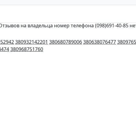
Отзывов на владельца номер телефона (098)691-40-85 не
352942
380932142201
380680789006
380638076477
380976
4474
380968751760