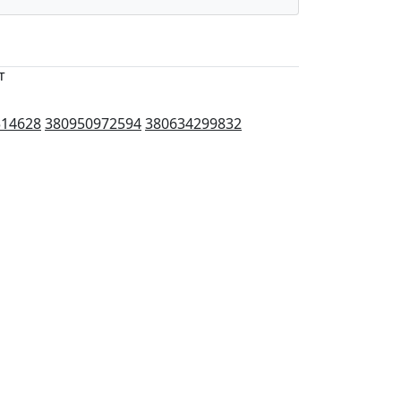
т
514628
380950972594
380634299832