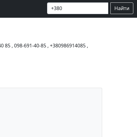
Найти
40 85
,
098-691-40-85
,
+380986914085
,