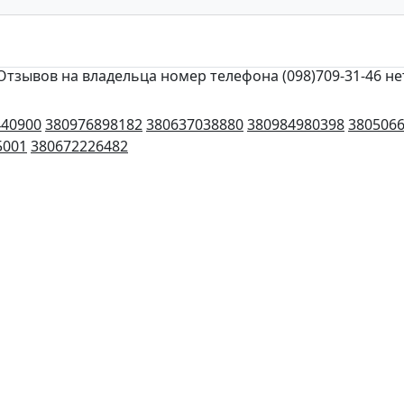
Отзывов на владельца номер телефона (098)709-31-46 не
440900
380976898182
380637038880
380984980398
380506
5001
380672226482