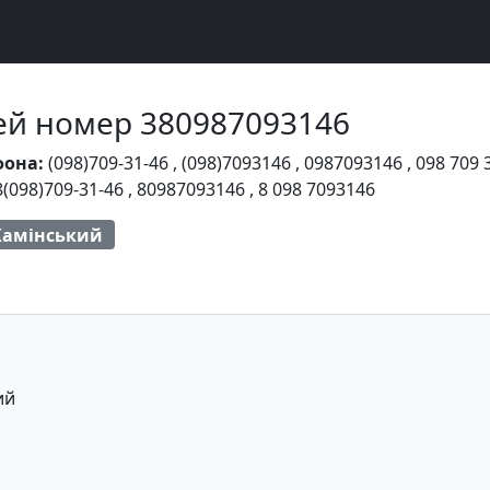
Чей номер 380987093146
фона:
(098)709-31-46
,
(098)7093146
,
0987093146
,
098 709 
8(098)709-31-46
,
80987093146
,
8 098 7093146
Камінський
ий