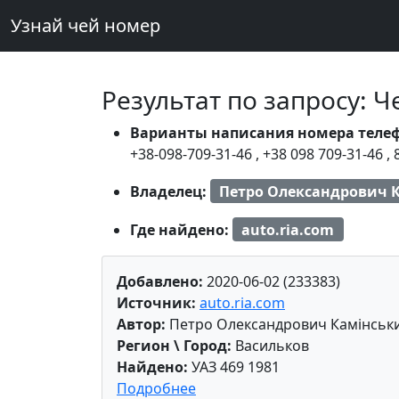
Узнай чей номер
Результат по запросу: 
Варианты написания номера теле
+38-098-709-31-46
,
+38 098 709-31-46
,
Владелец:
Петро Олександрович 
Где найдено:
auto.ria.com
Добавлено:
2020-06-02 (233383)
Источник:
auto.ria.com
Автор:
Петро Олександрович Камінськ
Регион \ Город:
Васильков
Найдено:
УАЗ 469 1981
Подробнее