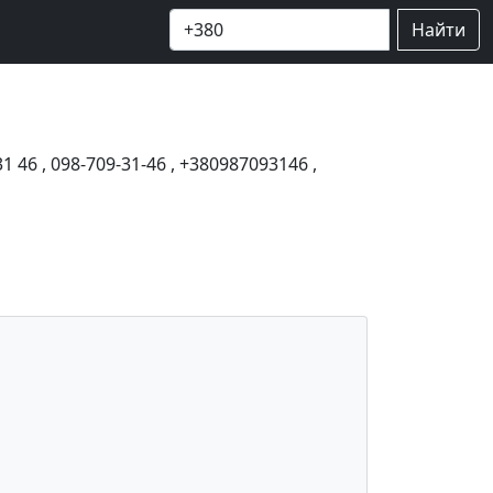
Найти
31 46
,
098-709-31-46
,
+380987093146
,