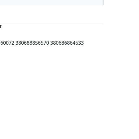
т
660072
380688856570
380686864533