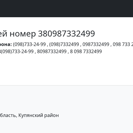
Чей номер 380987332499
фона:
(098)733-24-99
,
(098)7332499
,
0987332499
,
098 733 
8(098)733-24-99
,
80987332499
,
8 098 7332499
область, Купянский район