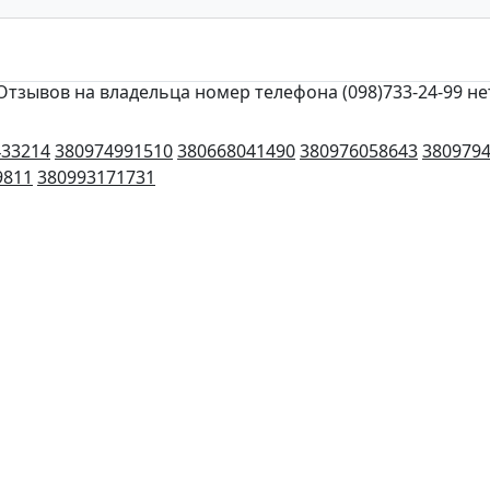
Отзывов на владельца номер телефона (098)733-24-99 не
433214
380974991510
380668041490
380976058643
380979
9811
380993171731