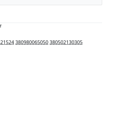
т
421524
380980065050
380502130305