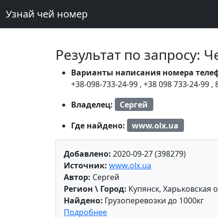
Узнай чей номер
Результат по запросу: 
Варианты написания номера теле
+38-098-733-24-99
,
+38 098 733-24-99
,
Владелец:
Сергей
Где найдено:
www.olx.ua
Добавлено:
2020-09-27 (398279)
Источник:
www.olx.ua
Автор:
Сергей
Регион \ Город:
Купянск, Харьковская 
Найдено:
Грузоперевозки до 1000кг
Подробнее