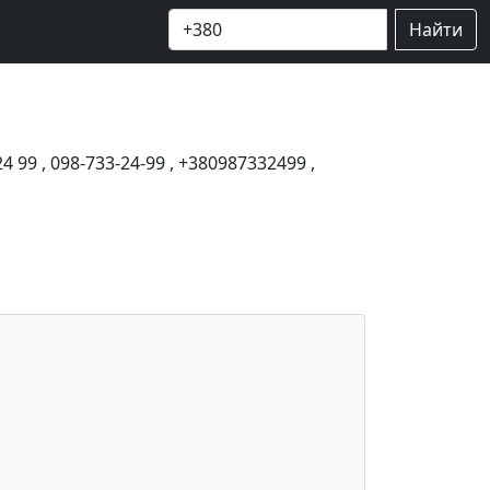
Найти
24 99
,
098-733-24-99
,
+380987332499
,