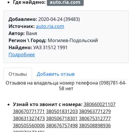
Где найдено:
auto.ria.com
Добавлено:
2020-04-24 (39483)
Источник:
auto.ria.com
Автор:
Ваня
Регион \ Город:
Могилев-Подольский
Найдено:
УАЗ 31512 1991
Подробнее
Отзывы
Добавить отзыв
Отзывов на владельца номер телефона (098)781-64-
58 нет
Узнай кто звонит с номера:
380660021107
380670771771
380501831203
380963771279
380631327473
380506718301
380675312777
380505560006
380676757498
380508898936