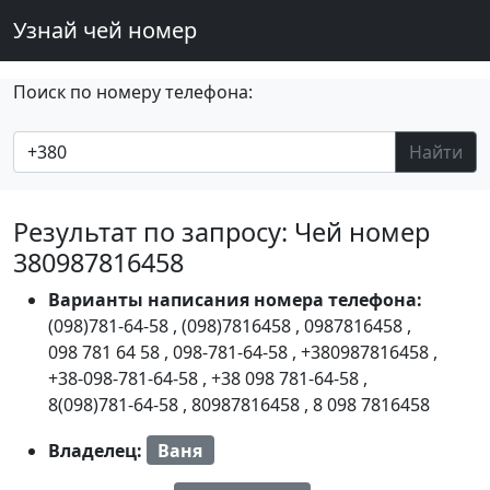
Узнай чей номер
Поиск по номеру телефона:
Найти
Результат по запросу: Чей номер
380987816458
Варианты написания номера телефона:
(098)781-64-58
,
(098)7816458
,
0987816458
,
098 781 64 58
,
098-781-64-58
,
+380987816458
,
+38-098-781-64-58
,
+38 098 781-64-58
,
8(098)781-64-58
,
80987816458
,
8 098 7816458
Владелец:
Ваня