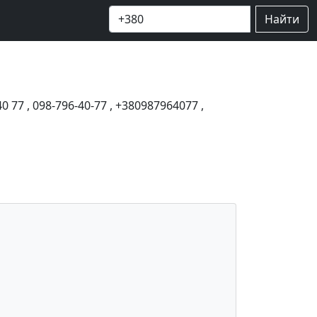
Найти
40 77
,
098-796-40-77
,
+380987964077
,