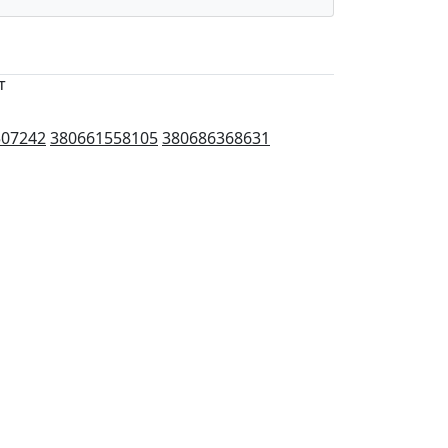
т
507242
380661558105
380686368631