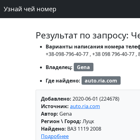
Узнай чей номер
Результат по запросу: 
Варианты написания номера теле
+38-098-796-40-77
,
+38 098 796-40-77
,
Владелец:
Gena
Где найдено:
auto.ria.com
Добавлено:
2020-06-01 (224678)
Источник:
auto.ria.com
Автор:
Gena
Регион \ Город:
Луцк
Найдено:
ВАЗ 1119 2008
Подробнее