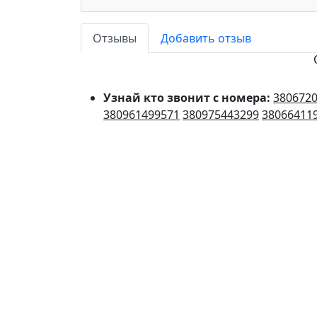
Отзывы
Добавить отзыв
Узнай кто звонит с номера:
380672
380961499571
380975443299
38066411