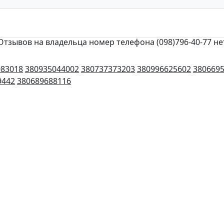
Отзывов на владельца номер телефона (098)796-40-77 не
083018
380935044002
380737373203
380996625602
380669
9442
380689688116