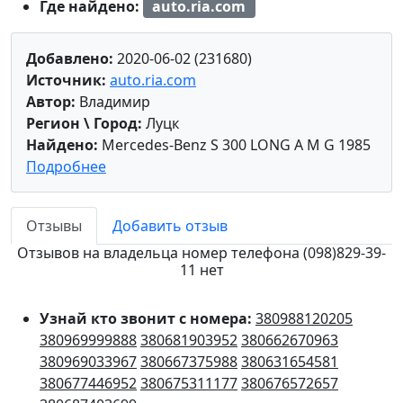
Где найдено:
auto.ria.com
Добавлено:
2020-06-02 (231680)
Источник:
auto.ria.com
Автор:
Владимир
Регион \ Город:
Луцк
Найдено:
Mercedes-Benz S 300 LONG A M G 1985
Подробнее
Отзывы
Добавить отзыв
Отзывов на владельца номер телефона (098)829-39-
11 нет
Узнай кто звонит с номера:
380988120205
380969999888
380681903952
380662670963
380969033967
380667375988
380631654581
380677446952
380675311177
380676572657