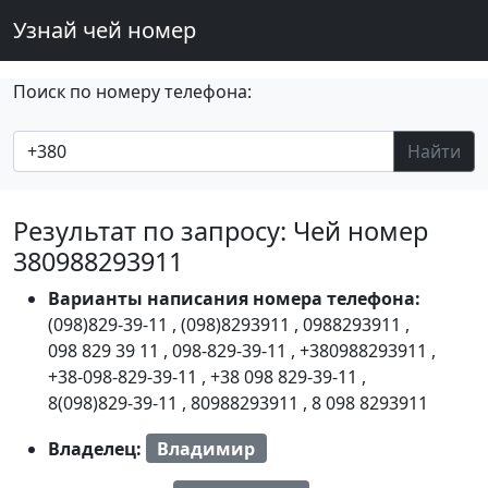
Узнай чей номер
Поиск по номеру телефона:
Найти
Результат по запросу: Чей номер
380988293911
Варианты написания номера телефона:
(098)829-39-11
,
(098)8293911
,
0988293911
,
098 829 39 11
,
098-829-39-11
,
+380988293911
,
+38-098-829-39-11
,
+38 098 829-39-11
,
8(098)829-39-11
,
80988293911
,
8 098 8293911
Владелец:
Владимир