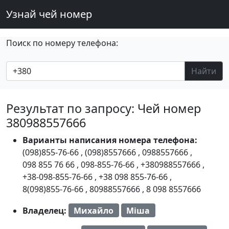
Узнай чей номер
Поиск по номеру телефона:
Найти
Результат по запросу: Чей номер
380988557666
Варианты написания номера телефона:
(098)855-76-66
,
(098)8557666
,
0988557666
,
098 855 76 66
,
098-855-76-66
,
+380988557666
,
+38-098-855-76-66
,
+38 098 855-76-66
,
8(098)855-76-66
,
80988557666
,
8 098 8557666
Владелец:
Михайло
Міша