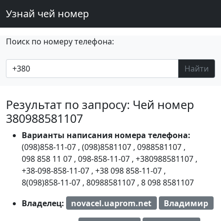
Узнай чей номер
Поиск по номеру телефона:
Найти
Результат по запросу: Чей номер
380988581107
Варианты написания номера телефона:
(098)858-11-07
,
(098)8581107
,
0988581107
,
098 858 11 07
,
098-858-11-07
,
+380988581107
,
+38-098-858-11-07
,
+38 098 858-11-07
,
8(098)858-11-07
,
80988581107
,
8 098 8581107
Владелец:
novacel.uaprom.net
Владимир