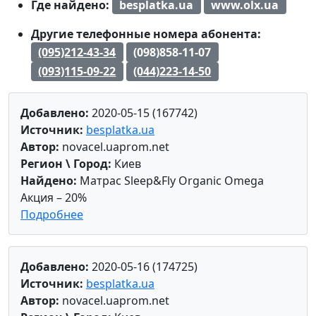
Где найдено:
besplatka.ua
www.olx.ua
Другие телефонные номера абонента:
(095)212-43-34
(098)858-11-07
(093)115-09-22
(044)223-14-50
Добавлено:
2020-05-15 (167742)
Источник:
besplatka.ua
Автор:
novacel.uaprom.net
Регион \ Город:
Киев
Найдено:
Матрас Sleep&Fly Organic Omega
Акция – 20%
Подробнее
Добавлено:
2020-05-16 (174725)
Источник:
besplatka.ua
Автор:
novacel.uaprom.net