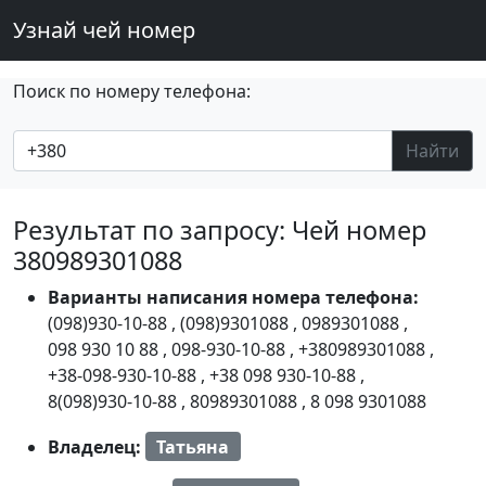
Узнай чей номер
Поиск по номеру телефона:
Найти
Результат по запросу: Чей номер
380989301088
Варианты написания номера телефона:
(098)930-10-88
,
(098)9301088
,
0989301088
,
098 930 10 88
,
098-930-10-88
,
+380989301088
,
+38-098-930-10-88
,
+38 098 930-10-88
,
8(098)930-10-88
,
80989301088
,
8 098 9301088
Владелец:
Татьяна