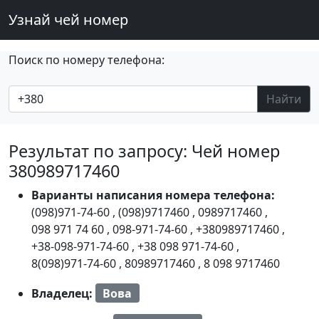
Узнай чей номер
Поиск по номеру телефона:
Найти
Результат по запросу: Чей номер
380989717460
Варианты написания номера телефона:
(098)971-74-60
,
(098)9717460
,
0989717460
,
098 971 74 60
,
098-971-74-60
,
+380989717460
,
+38-098-971-74-60
,
+38 098 971-74-60
,
8(098)971-74-60
,
80989717460
,
8 098 9717460
Владелец:
Вова