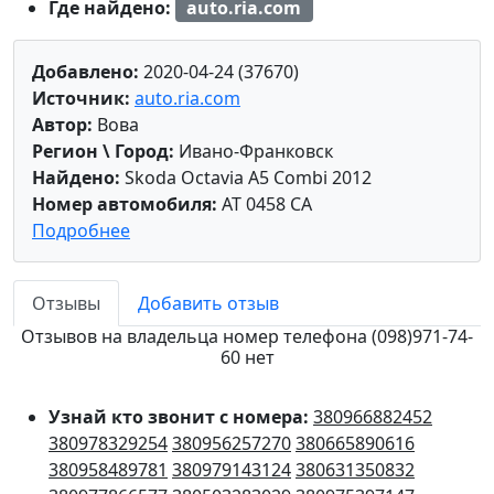
Где найдено:
auto.ria.com
Добавлено:
2020-04-24 (37670)
Источник:
auto.ria.com
Автор:
Вова
Регион \ Город:
Ивано-Франковск
Найдено:
Skoda Octavia A5 Combi 2012
Номер автомобиля:
AT 0458 CA
Подробнее
Отзывы
Добавить отзыв
Отзывов на владельца номер телефона (098)971-74-
60 нет
Узнай кто звонит с номера:
380966882452
380978329254
380956257270
380665890616
380958489781
380979143124
380631350832