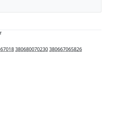
т
367018
380680070230
380667065826