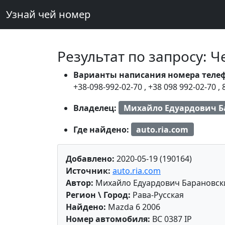
Узнай чей номер
Результат по запросу: 
Варианты написания номера теле
+38-098-992-02-70
,
+38 098 992-02-70
,
Владелец:
Михайло Едуардович Б
Где найдено:
auto.ria.com
Добавлено:
2020-05-19 (190164)
Источник:
auto.ria.com
Автор:
Михайло Едуардович Барановск
Регион \ Город:
Рава-Русская
Найдено:
Mazda 6 2006
Номер автомобиля:
BC 0387 IP