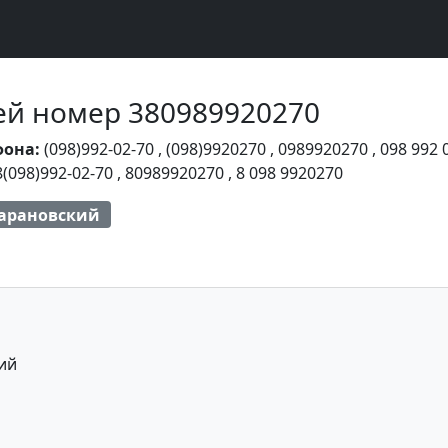
Чей номер 380989920270
фона:
(098)992-02-70
,
(098)9920270
,
0989920270
,
098 992 
8(098)992-02-70
,
80989920270
,
8 098 9920270
арановский
ий