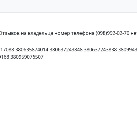
Отзывов на владельца номер телефона (098)992-02-70 не
717088
380635874014
380637243848
380637243838
380994
9168
380959076507