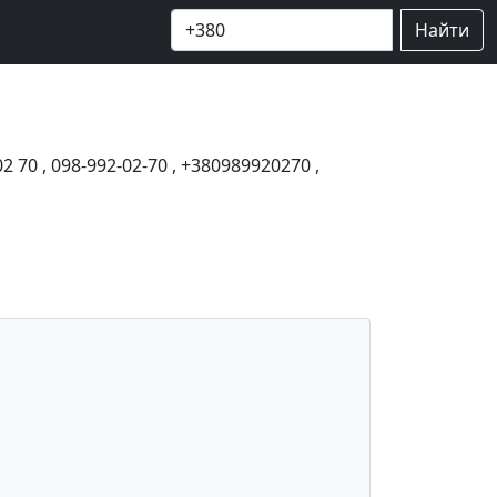
Найти
02 70
,
098-992-02-70
,
+380989920270
,