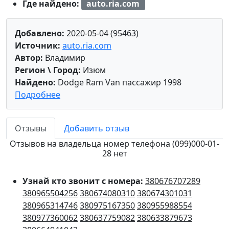
Где найдено:
auto.ria.com
Добавлено:
2020-05-04 (95463)
Источник:
auto.ria.com
Автор:
Владимир
Регион \ Город:
Изюм
Найдено:
Dodge Ram Van пассажир 1998
Подробнее
Отзывы
Добавить отзыв
Отзывов на владельца номер телефона (099)000-01-
28 нет
Узнай кто звонит с номера:
380676707289
380965504256
380674080310
380674301031
380965314746
380975167350
380955988554
380977360062
380637759082
380633879673