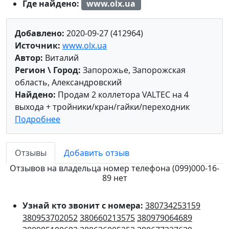
Где найдено:
www.olx.ua
Добавлено:
2020-09-27 (412964)
Источник:
www.olx.ua
Автор:
Виталий
Регион \ Город:
Запорожье, Запорожская
область, Александровский
Найдено:
Продам 2 коллетора VALTEC на 4
выхода + тройники/кран/гайки/переходник
Подробнее
Отзывы
Добавить отзыв
Отзывов на владельца номер телефона (099)000-16-
89 нет
Узнай кто звонит с номера:
380734253159
380953702052
380660213575
380979064689