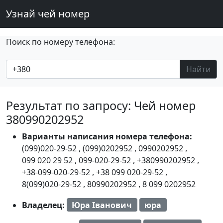
Узнай чей номер
Поиск по номеру телефона:
Найти
Результат по запросу: Чей номер
380990202952
Варианты написания номера телефона:
(099)020-29-52
,
(099)0202952
,
0990202952
,
099 020 29 52
,
099-020-29-52
,
+380990202952
,
+38-099-020-29-52
,
+38 099 020-29-52
,
8(099)020-29-52
,
80990202952
,
8 099 0202952
Владелец:
Юра Іванович
юра