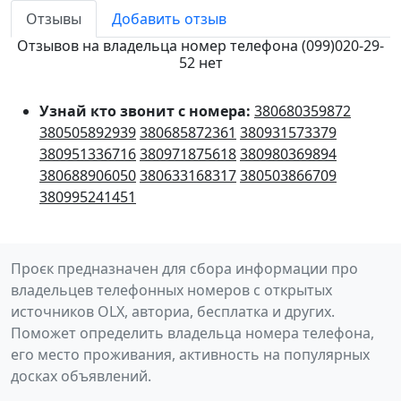
Отзывы
Добавить отзыв
Отзывов на владельца номер телефона (099)020-29-
52 нет
Узнай кто звонит с номера:
380680359872
380505892939
380685872361
380931573379
380951336716
380971875618
380980369894
380688906050
380633168317
380503866709
380995241451
Проєк предназначен для сбора информации про
владельцев телефонных номеров с открытых
источников OLX, авториа, бесплатка и других.
Поможет определить владельца номера телефона,
его место проживания, активность на популярных
досках объявлений.