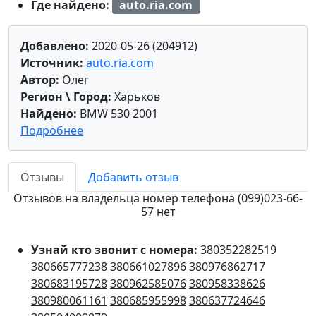
Где найдено:
auto.ria.com
Добавлено:
2020-05-26 (204912)
Источник:
auto.ria.com
Автор:
Олег
Регион \ Город:
Харьков
Найдено:
BMW 530 2001
Подробнее
Отзывы
Добавить отзыв
Отзывов на владельца номер телефона (099)023-66-
57 нет
Узнай кто звонит с номера:
380352282519
380665777238
380661027896
380976862717
380683195728
380962585076
380958338626
380980061161
380685955998
380637724646