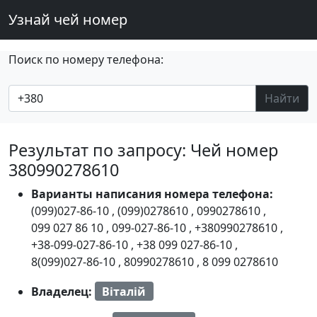
Узнай чей номер
Поиск по номеру телефона:
Найти
Результат по запросу: Чей номер
380990278610
Варианты написания номера телефона:
(099)027-86-10
,
(099)0278610
,
0990278610
,
099 027 86 10
,
099-027-86-10
,
+380990278610
,
+38-099-027-86-10
,
+38 099 027-86-10
,
8(099)027-86-10
,
80990278610
,
8 099 0278610
Владелец:
Віталій