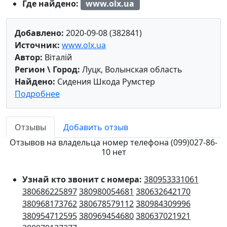
Где найдено:
www.olx.ua
Добавлено:
2020-09-08 (382841)
Источник:
www.olx.ua
Автор:
Віталій
Регион \ Город:
Луцк, Волынская область
Найдено:
Сидения Шкода Румстер
Подробнее
Отзывы
Добавить отзыв
Отзывов на владельца номер телефона (099)027-86-
10 нет
Узнай кто звонит с номера:
380953331061
380686225897
380980054681
380632642170
380968173762
380678579112
380984309996
380954712595
380969454680
380637021921