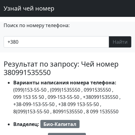
Узнай чей номер
Поиск по номеру телефона:
Найти
Результат по запросу: Чей номер
380991535550
Варианты написания номера телефона:
(099)153-55-50
,
(099)1535550
,
0991535550
,
099 153 55 50
,
099-153-55-50
,
+380991535550
,
+38-099-153-55-50
,
+38 099 153-55-50
,
8(099)153-55-50
,
80991535550
,
8 099 1535550
Владелец:
Био-Капитал