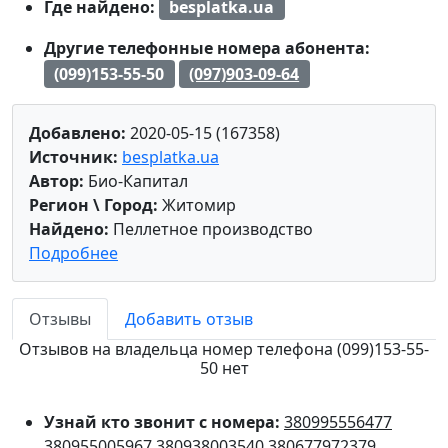
Где найдено:
besplatka.ua
Другие телефонные номера абонента:
(099)153-55-50
(097)903-09-64
Добавлено:
2020-05-15 (167358)
Источник:
besplatka.ua
Автор:
Био-Капитал
Регион \ Город:
Житомир
Найдено:
Пеллетное производство
Подробнее
Отзывы
Добавить отзыв
Отзывов на владельца номер телефона (099)153-55-
50 нет
Узнай кто звонит с номера:
380995556477
380955005967
380938003540
380677972379