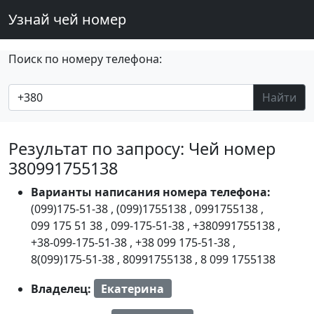
Узнай чей номер
Поиск по номеру телефона:
Найти
Результат по запросу: Чей номер
380991755138
Варианты написания номера телефона:
(099)175-51-38
,
(099)1755138
,
0991755138
,
099 175 51 38
,
099-175-51-38
,
+380991755138
,
+38-099-175-51-38
,
+38 099 175-51-38
,
8(099)175-51-38
,
80991755138
,
8 099 1755138
Владелец:
Екатерина