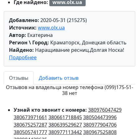
Где найдено:
www.olx.ua
Добавлено:
2020-05-31 (215275)
Источник:
www.olx.ua
Автор:
Екатерина
Регион \ Город:
Краматорск, Донецкая область
Найдено:
Наращивание ресниц.Долгая Носка!
Подробнее
Отзывы
Добавить отзыв
Отзывов на владельца номер телефона (099)175-51-
38 нет
Узнай кто звонит с номера:
380976047429
380673971661
380661718845
380504473996
380675257287
380639529627
380977904706
380505741777
380977113442
380967525808