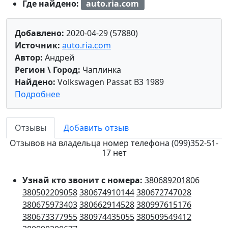
Где найдено:
auto.ria.com
Добавлено:
2020-04-29 (57880)
Источник:
auto.ria.com
Автор:
Андрей
Регион \ Город:
Чаплинка
Найдено:
Volkswagen Passat B3 1989
Подробнее
Отзывы
Добавить отзыв
Отзывов на владельца номер телефона (099)352-51-
17 нет
Узнай кто звонит с номера:
380689201806
380502209058
380674910144
380672747028
380675973403
380662914528
380997615176
380673377955
380974435055
380509549412