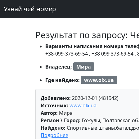
Узнай чей номер
Результат по запросу: 
Варианты написания номера теле
+38-099-373-69-54
,
+38 099 373-69-54
,
Владелец:
Мира
Где найдено:
www.olx.ua
Добавлено:
2020-12-01 (481942)
Источник:
www.olx.ua
Автор:
Мира
Регион \ Город:
Гожулы, Полтавская об
Найдено:
Спортивные штаны,батал,джо
Подробнее