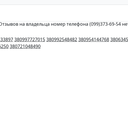
Отзывов на владельца номер телефона (099)373-69-54 не
333897
380997727015
380992548482
380954144768
380634
6250
380721048490