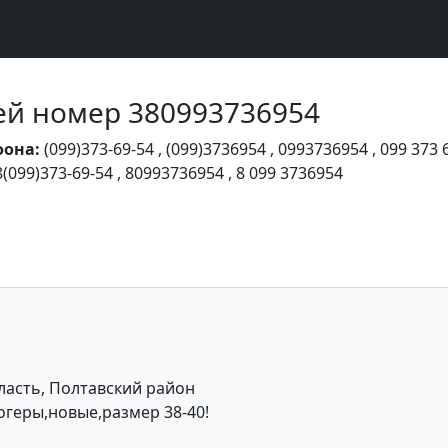
Чей номер 380993736954
фона:
(099)373-69-54
,
(099)3736954
,
0993736954
,
099 373 
8(099)373-69-54
,
80993736954
,
8 099 3736954
ласть, Полтавский район
геры,новые,размер 38-40!