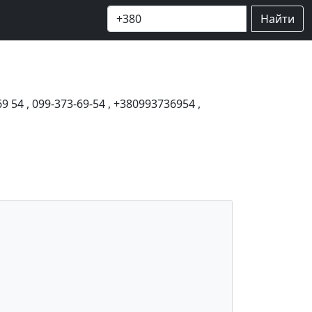
Найти
69 54
,
099-373-69-54
,
+380993736954
,