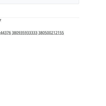
т
544376
380935933333
380500212155