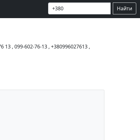
Найти
76 13
,
099-602-76-13
,
+380996027613
,