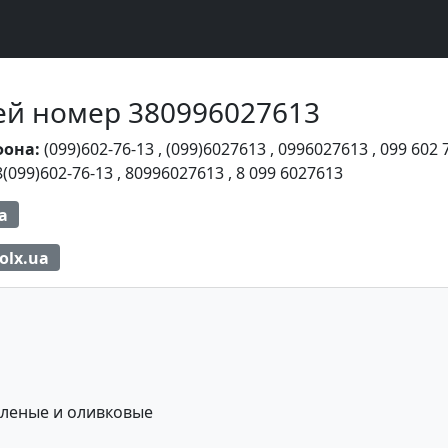
Чей номер 380996027613
фона:
(099)602-76-13
,
(099)6027613
,
0996027613
,
099 602 
8(099)602-76-13
,
80996027613
,
8 099 6027613
а
olx.ua
еленые и оливковые