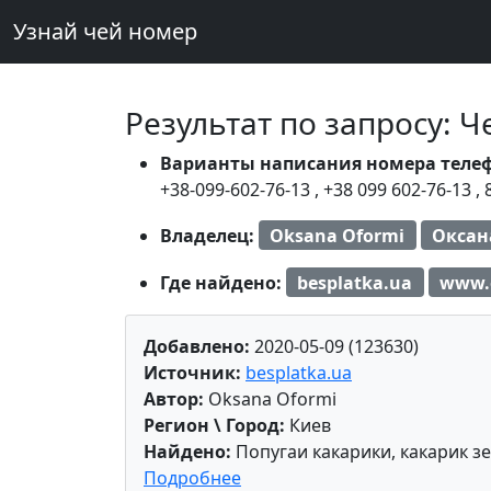
Узнай чей номер
Результат по запросу: 
Варианты написания номера теле
+38-099-602-76-13
,
+38 099 602-76-13
,
Владелец:
Oksana Oformi
Оксан
Где найдено:
besplatka.ua
www.
Добавлено:
2020-05-09 (123630)
Источник:
besplatka.ua
Автор:
Oksana Oformi
Регион \ Город:
Киев
Найдено:
Попугаи какарики, какарик з
Подробнее