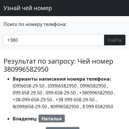
Узнай чей номер
Поиск по номеру телефона:
Найти
Результат по запросу: Чей номер
380996582950
Варианты написания номера телефона:
(099)658-29-50
,
(099)6582950
,
0996582950
,
099 658 29 50
,
099-658-29-50
,
+380996582950
,
+38-099-658-29-50
,
+38 099 658-29-50
,
8(099)658-29-50
,
80996582950
,
8 099 6582950
Владелец:
Наталья