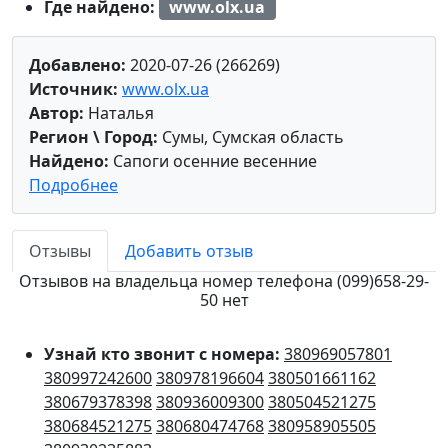
Где найдено:
www.olx.ua
Добавлено:
2020-07-26 (266269)
Источник:
www.olx.ua
Автор:
Наталья
Регион \ Город:
Сумы, Сумская область
Найдено:
Сапоги осенние весенние
Подробнее
Отзывы
Добавить отзыв
Отзывов на владельца номер телефона (099)658-29-
50 нет
Узнай кто звонит с номера:
380969057801
380997242600
380978196604
380501661162
380679378398
380936009300
380504521275
380684521275
380680474768
380958905505