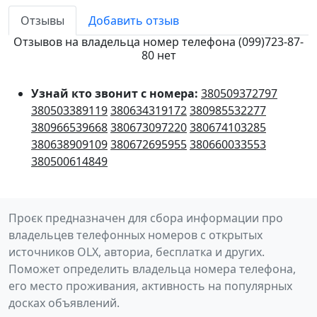
Отзывы
Добавить отзыв
Отзывов на владельца номер телефона (099)723-87-
80 нет
Узнай кто звонит с номера:
380509372797
380503389119
380634319172
380985532277
380966539668
380673097220
380674103285
380638909109
380672695955
380660033553
380500614849
Проєк предназначен для сбора информации про
владельцев телефонных номеров с открытых
источников OLX, авториа, бесплатка и других.
Поможет определить владельца номера телефона,
его место проживания, активность на популярных
досках объявлений.