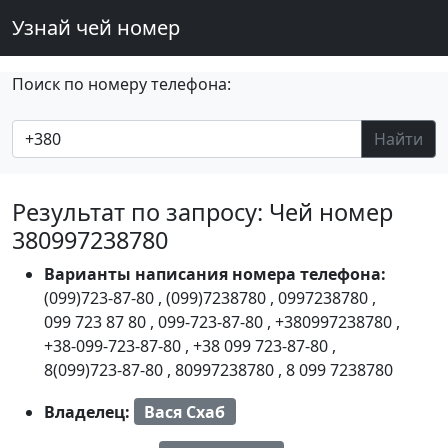
Узнай чей номер
Поиск по номеру телефона:
Найти
Результат по запросу: Чей номер
380997238780
Варианты написания номера телефона:
(099)723-87-80
,
(099)7238780
,
0997238780
,
099 723 87 80
,
099-723-87-80
,
+380997238780
,
+38-099-723-87-80
,
+38 099 723-87-80
,
8(099)723-87-80
,
80997238780
,
8 099 7238780
Владелец:
Вася Схаб