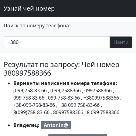
Узнай чей номер
Поиск по номеру телефона:
Найти
Результат по запросу: Чей номер
380997588366
Варианты написания номера телефона:
(099)758-83-66
,
(099)7588366
,
0997588366
,
099 758 83 66
,
099-758-83-66
,
+380997588366
,
+38-099-758-83-66
,
+38 099 758-83-66
,
8(099)758-83-66
,
80997588366
,
8 099 7588366
Владелец:
Antonin@