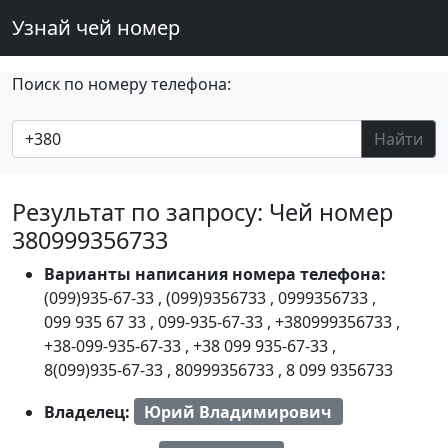
Узнай чей номер
Поиск по номеру телефона:
Найти
Результат по запросу: Чей номер
380999356733
Варианты написания номера телефона:
(099)935-67-33
,
(099)9356733
,
0999356733
,
099 935 67 33
,
099-935-67-33
,
+380999356733
,
+38-099-935-67-33
,
+38 099 935-67-33
,
8(099)935-67-33
,
80999356733
,
8 099 9356733
Владелец:
Юрий Владимирович