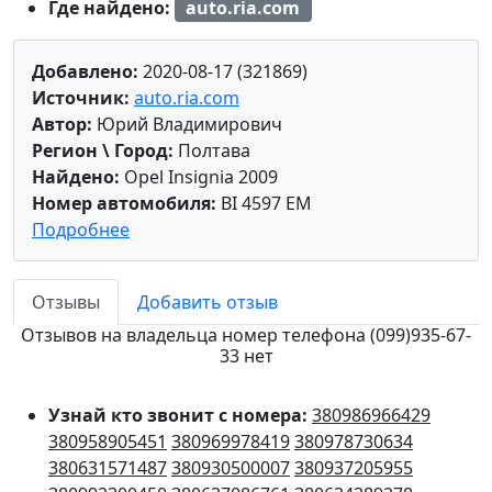
Где найдено:
auto.ria.com
Добавлено:
2020-08-17 (321869)
Источник:
auto.ria.com
Автор:
Юрий Владимирович
Регион \ Город:
Полтава
Найдено:
Opel Insignia 2009
Номер автомобиля:
BI 4597 EM
Подробнее
Отзывы
Добавить отзыв
Отзывов на владельца номер телефона (099)935-67-
33 нет
Узнай кто звонит с номера:
380986966429
380958905451
380969978419
380978730634
380631571487
380930500007
380937205955