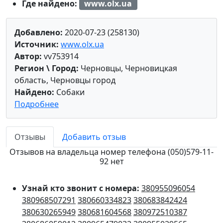
Где найдено:
www.olx.ua
Добавлено:
2020-07-23 (258130)
Источник:
www.olx.ua
Автор:
vv753914
Регион \ Город:
Черновцы, Черновицкая
область, Черновцы город
Найдено:
Собаки
Подробнее
Отзывы
Добавить отзыв
Отзывов на владельца номер телефона (050)579-11-
92 нет
Узнай кто звонит с номера:
380955096054
380968507291
380660334823
380683842424
380630265949
380681604568
380972510387